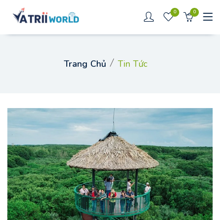
0
0
Trang Chủ
Tin Tức