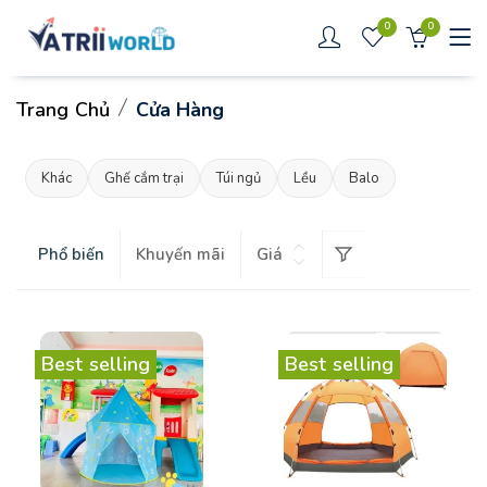
0
0
Trang Chủ
Cửa Hàng
Khác
Ghế cắm trại
Túi ngủ
Lều
Balo
Phổ biến
Khuyến mãi
Giá
Best selling
Best selling