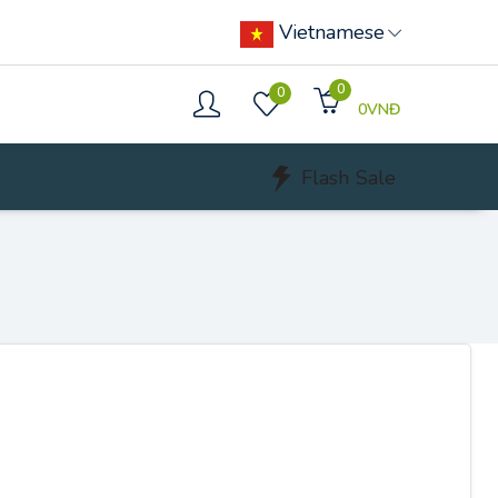
Vietnamese
0
0
0VNĐ
Flash Sale