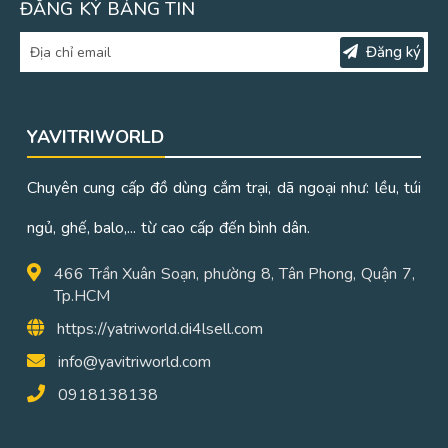
ĐĂNG KÝ BẢNG TIN
Đăng ký
YAVITRIWORLD
Chuyên cung cấp đồ dùng cắm trại, dã ngoại như: lều, túi
ngủ, ghế, balo,... từ cao cấp đến bình dân.
466 Trần Xuân Soạn, phường 8, Tân Phong, Quận 7,
Tp.HCM
https://yatriworld.di4lsell.com
info@yavitriworld.com
0918138138