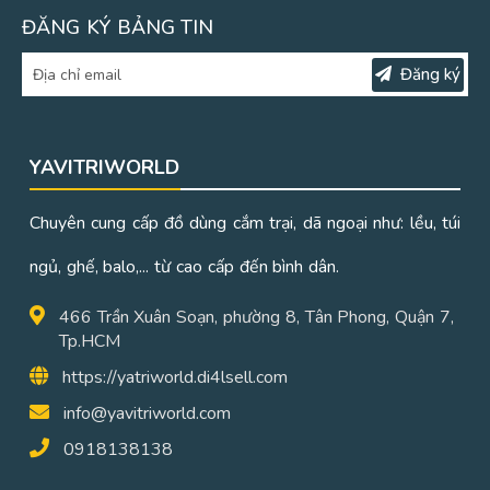
ĐĂNG KÝ BẢNG TIN
Đăng ký
YAVITRIWORLD
Chuyên cung cấp đồ dùng cắm trại, dã ngoại như: lều, túi
ngủ, ghế, balo,... từ cao cấp đến bình dân.
466 Trần Xuân Soạn, phường 8, Tân Phong, Quận 7,
Tp.HCM
https://yatriworld.di4lsell.com
info@yavitriworld.com
0918138138