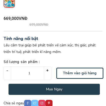
669,000VNĐ
699,000VNĐ
Tính năng nổi bật
Lều cắm trại giúp bé phát triển về cảm xúc, thị giác, phát
triển trí tuệ, phát triển kĩ năng mềm.
Số lượng sản phẩm :
-
-
+
+
Thêm vào giỏ hàng
Mua Ngay
Chia sẻ ngay